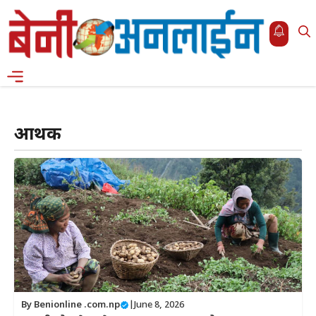
Skip
to
content
Menu
आर्थिक
By
Benionline .com.np
|
June 8, 2026