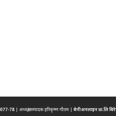
6/077-78
| अध्यक्ष/सम्पादक हरिकृष्ण गौतम |
बेनीअनलाइन प्रा.लि बिरेन्