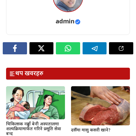
admin
थप खवरहरु
चिकित्सक नहुदाँ बेनी अस्पतालमा
शल्यक्रियामार्फत गरिने प्रसूति सेवा
दसैँमा मासु कसरी खाने?
बन्द