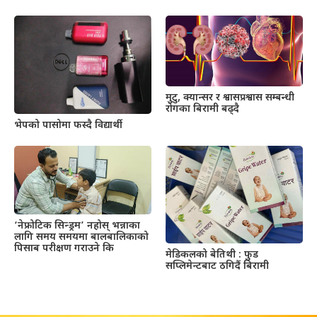
मुटु, क्यान्सर र श्वासप्रश्वास सम्बन्धी
रोगका बिरामी बढ्दै
भेपको पासोमा फस्दै विद्यार्थी
‘नेफ्रोटिक सिन्ड्रम’ नहोस् भन्नाका
लागि समय समयमा बालबालिकाको
पिसाब परीक्षण गराउने कि
मेडिकलको बेतिथी : फुड
सप्लिमेन्टबाट ठगिदैं बिरामी