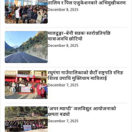
तालिम र पिस एजुकेशनबारे अभिमुखीकरण
December 8, 2025
मालढुङ्गा–बेनी सडकः स्तरोन्नतिपछि
यात्राअवधि छोटियो
December 8, 2025
रघुगंगा गाउँपालिकाको छैटौँ राष्ट्रपति रनिङ
शिल्ड उपाधि मुक्तिधाम माविलाई
December 7, 2025
‘अपर म्याग्दी’ जलविद्युत आयोजनाको
क्षमता बढ्यो
December 7, 2025