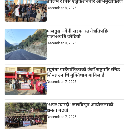
तालिम र पिस एजुकेशनबारे अभिमुखीकरण
December 8, 2025
मालढुङ्गा–बेनी सडकः स्तरोन्नतिपछि
यात्राअवधि छोटियो
December 8, 2025
रघुगंगा गाउँपालिकाको छैटौँ राष्ट्रपति रनिङ
शिल्ड उपाधि मुक्तिधाम माविलाई
December 7, 2025
‘अपर म्याग्दी’ जलविद्युत आयोजनाको
क्षमता बढ्यो
December 7, 2025