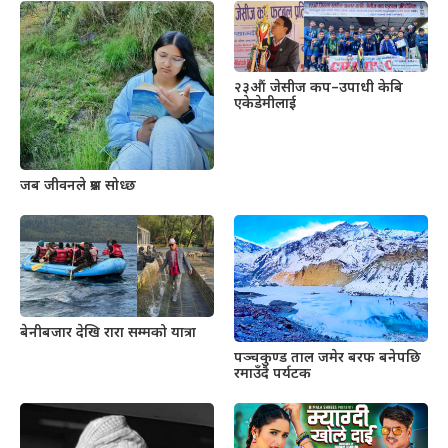
२३औं जेसीज कप–उपाधी केबि
एकेडेमीलाई
जब जीवनले प्रश्न सोध्छ
बेनीबजार देखि रारा सम्मको यात्रा
पञ्चकुण्ड ताल जमेर बरफ बनेपछि
रमाउँदै पर्यटक