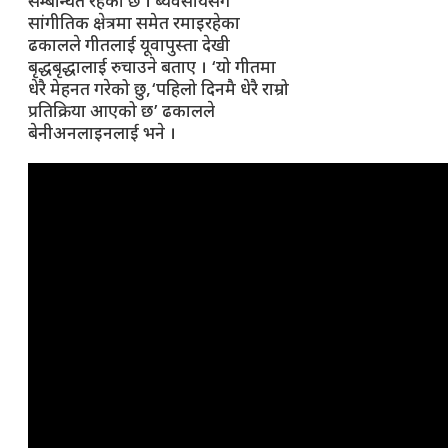
सम्बन्धित रहेको छ । ब्यवसायसंगै
सांगीतिक क्षेत्रमा समेत रमाइरहेका
ढकालले गीतलाई यूवापुस्ता देखी
बृद्धबृद्धालाई रुचाउने बताए । ‘यो गीतमा
धेरै मेहनत गरेको छु,‘पहिलो दिनमै धेरै राम्रो
प्रतिक्रिया आएको छ’ ढकालले
बेनीअनलाइनलाई भने ।