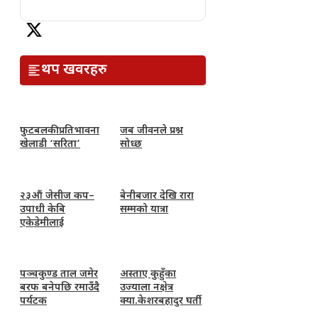
थप खवरहरु
फुटबलकी प्रतिभावना
जब जीवनले प्रश्न
खेलाडी ‘सरिता’
सोध्छ
२३औं जेसीज कप–
बेनीबजार देखि रारा
उपाधी केबि
सम्मको यात्रा
एकेडेमीलाई
पञ्चकुण्ड ताल जमेर
अस्ताए कुहुँका
बरफ बनेपछि रमाउँदै
उज्याला नक्षेत्र
पर्यटक
क्या.केशरबहादुर घर्ती