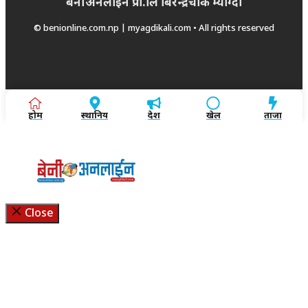
बेनीअनलाइन प्रा.लि बिरेन्द्रचोक म्याग्दी
© benionline.com.np | myagdikali.com • All rights reserved
होम
स्थानिय
देश
खेल
ताजा
Close