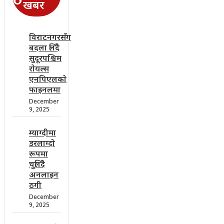
खबर
विराटनगरसँग
बदला लिँदै
सुदूरपश्चिम
राेयल्स
एनपिएलकाे
फाइनलमा
December
9, 2025
म्याग्दीमा
डरलाग्दो
रूपमा
चुलिँदै
अनलाइन
ठगी
December
9, 2025