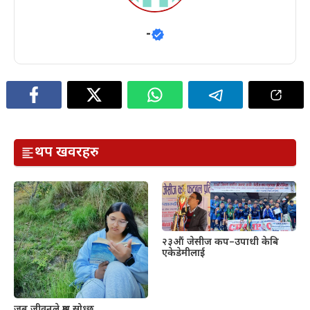
-
थप खवरहरु
२३औं जेसीज कप–उपाधी केबि
एकेडेमीलाई
जब जीवनले प्रश्न सोध्छ