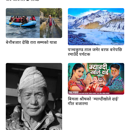
बेनीबजार देखि रारा सम्मको यात्रा
पञ्चकुण्ड ताल जमेर बरफ बनेपछि
रमाउँदै पर्यटक
बिमला श्रीषको ‘म्याग्दीखोले दाई’
गीत बजारमा