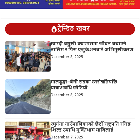
ट्रेन्डिङ खबर
म्याग्दी बहुमुखी क्याम्पसमा जीवन बचाउने
तालिम र पिस एजुकेशनबारे अभिमुखीकरण
December 8, 2025
मालढुङ्गा–बेनी सडकः स्तरोन्नतिपछि
यात्राअवधि छोटियो
December 8, 2025
रघुगंगा गाउँपालिकाको छैटौँ राष्ट्रपति रनिङ
शिल्ड उपाधि मुक्तिधाम माविलाई
December 7, 2025