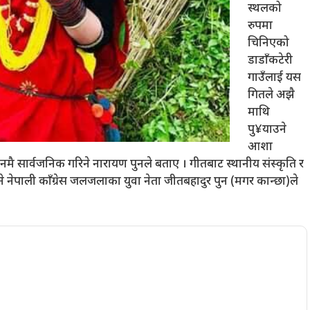
स्थलको
रुपमा
चिनिएको
डाडाँकटेरी
गाउँलाई यस
गितले अझै
माथि
पु¥याउने
आशा
मै सार्वजनिक गरिने नारायण पुनले बताए । गीतबाट स्थानीय संस्कृति र
ने नेपाली काँग्रेस जलजलाका युवा नेता जीतबहादुर पुन (मगर कान्छा)ले