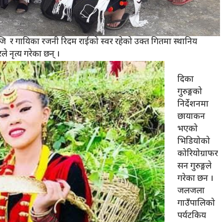
ि र गायिका रजनी रिदम राईको स्वर रहेको उक्त गितमा स्थानिय
 नृत्य गरेका छन् ।
दिका
गुरुङ्गको
निर्देशनमा
छायाकन
भएको
भिडियोको
कोरियोग्राफर
सन गुरुङ्गले
गरेका छन ।
जलजला
गाउँपालिको
पर्यटकिय