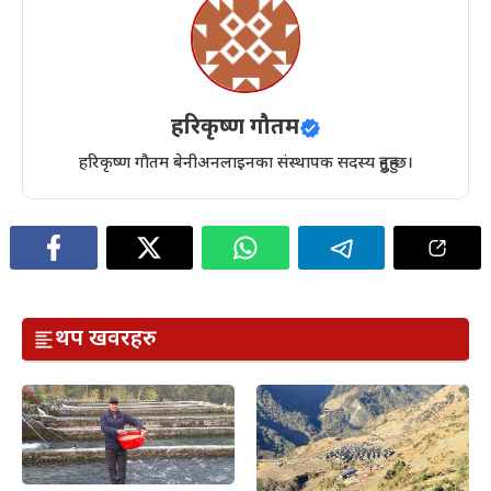
हरिकृष्ण गौतम
हरिकृष्ण गौतम बेनीअनलाइनका संस्थापक सदस्य हुनुहुन्छ।
थप खवरहरु