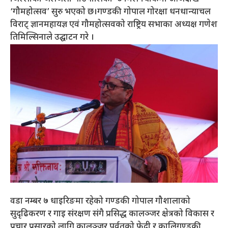
‘गौमहोत्सव’ सुरु भएको छ।गण्डकी गोपाल गोरक्षा धनधान्याचल
विराट् ज्ञानमहायज्ञ एवं गौमहोत्सवको राष्ट्रिय सभाका अध्यक्ष गणेश
तिमिल्सिनाले उद्घाटन गरे ।
वडा नम्बर ७ धाइरिङमा रहेको गण्डकी गोपाल गौशालाको
सुदृढिकरण र गाइ संरक्षण संगै प्रसिद्ध कालञ्जर क्षेत्रको विकास र
प्रचार प्रसारको लागि कालञ्जर पर्वतको फेदी र कालिगण्डकी