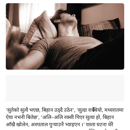
‘सुतेको सुत्यै भएछ, बिहान उठ्दै उठेन’, ‘सुत्दा राम्रै थियो, मध्यरातमा
ऐया नभनी बितेछ’, ‘अलि–अलि रक्सी पिएर सुत्या हो, बिहान
आँखै खोलेन, अस्पताल पुर्‍याउनै भ्याइएन ।’ यस्ता घटना धेरै