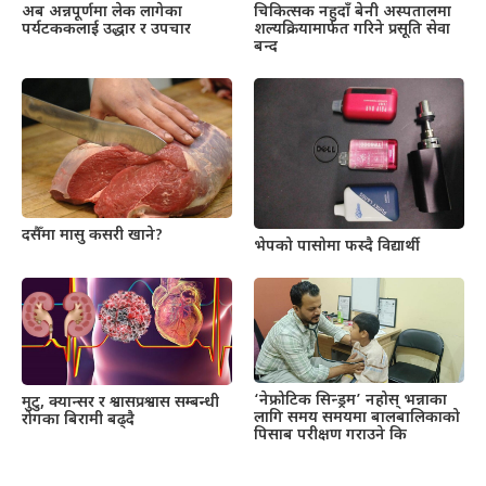
अब अन्नपूर्णमा लेक लागेका
चिकित्सक नहुदाँ बेनी अस्पतालमा
पर्यटककलाई उद्धार र उपचार
शल्यक्रियामार्फत गरिने प्रसूति सेवा
बन्द
दसैँमा मासु कसरी खाने?
भेपको पासोमा फस्दै विद्यार्थी
‘नेफ्रोटिक सिन्ड्रम’ नहोस् भन्नाका
मुटु, क्यान्सर र श्वासप्रश्वास सम्बन्धी
लागि समय समयमा बालबालिकाको
रोगका बिरामी बढ्दै
पिसाब परीक्षण गराउने कि