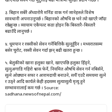
खाएपछि सेवन गर्दा मुटुलाई बढी मात्रामा सुरक्षा प्रदान गर्दछ ।
३. बिहान सबेरै अँध्यारोमै मर्निङ वाक गर्न जानेहरुले विशेष
सावधानी अपनाउनुपर्छ । बिहानको औषधि छ भने त्यो खाएरै जाँदा
राम्रो हुन्छ । व्यायाम एकैपल्ट कडा होइन कि बिस्तारै–बिस्तारै
बढाउँदै लानुपर्छ ।
४. धूमपान र रक्सीको सेवन गर्नेबित्तिकै सुत्नुहुँदैन । मध्यरातसम्म
बसेर चुरोट, रक्सी सेवन गर्दा झन् बढी खतरा हुन्छ ।
५. बेलुकीको खाना हलुका खाने, खाएपछि हलुका हिँड्ने,
सुत्नुअगाडि गहिरो श्वास फेर्ने, नियमित औषधि सेवन गर्न नबिर्सने,
सुत्ने ओछ्यान सफा र आरामदायी बनाउने, सधैँ एउटै समयमा सुत्ने
र उठ्ने आदि कार्यले केही हदसम्म सुत्यासुत्यै मृत्यु हुने
सम्भावनालाई कम गर्छ । Source:
sadhana.newsofnepal.com/