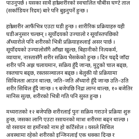
पाउनुपर्छ । यसका साथै हाम्रो शरीरको स्वचालित चौबीस घण्टे ताल
(सर्काडियन रिदम) बारे पनि बुझ्नुपर्ने हुन्छ ।
हाम्रो शरीर आफैंभित्र एउटा घडी हुन्छ । शारीरिक प्रक्रियाहरु यही
घडीअनुसार चल्छन् । सूर्योदयको उज्यालो र सूर्यास्तपछिको
अँध्यारोले पनि शरीरको भित्री प्रक्रियाहरुलाई असर पार्छ ।
सूर्योदयको उज्यालोसँगै आँखा खुल्छ, बिहानीको नित्यकर्म,
व्यायाम, नास्तासँगै शरीर सक्रिय भैसकेको हुन्छ । दिन चढ्दै जाँदा
शरीर पनि अझ चलायमान, सक्रिय हुँदै जान्छ, मुटुको चाल बढ्छ,
रक्तचाप बढ्छ, रक्तसञ्चालन बढ्छ । बेलुकी यो प्रक्रियामा
सिथिलता आउन थाल्छ, जति–जति अँध्यारो हुँदै जान्छ उति–उति
शरीर सिथिल हुँदै जान्छ । ९ बजेपछि निद्रा लाग्न थाल्छ, १० बजेतिर
मानिस सुत्छ, शरीरको भित्री गति पनि सुस्त हुन्छ ।
मध्यरातको १२ बजेपछि शरीरलाई पुनः सक्रिय गराउने प्रक्रिया शुरु
हुन्छ, जसका लागि एउटा रसायनको मात्रा शरीरमा बढ्न थाल्छ ।
यो रसायन वा हर्मोनको नाम हो कर्टिसोल । यसले सिथिल
अवस्थामा रहेको शरीरको इन्जिनलाई एक धक्का दिन्छ र