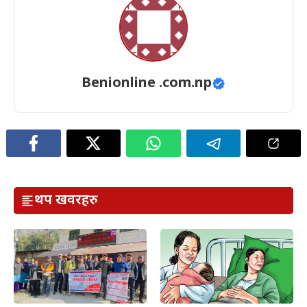
Benionline .com.np
थप खवरहरु