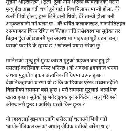
सुन्नमा आइरहन्छन् । ठूला–ठूला नाम भएका व्यक्तिहरुको यसरी
मृत्यु हुँदा अझ बढी चर्चा हुने गर्छ । विष पिलाएर मार्‍यो होला, धेरै
रक्सी पियो होला, ड्रग्स लिने बानी थियो, धेरै तान्यो होला भनी
अड्कलबाजी गर्ने चलन छ । धेरै चर्चित कलाकारहरु, राजनीतिज्ञहरु
र समाजका चिरपरिचित व्यक्तिहरु राति राम्रै अवस्थामा सुतेका तर
बिहान हुँदा ओछ्यानमै मृत अवस्थामा पाइएका थुप्रै घटना छन् ।
यसको पछाडि के रहस्य छ ? खोतल्ने प्रयास गरेको छु ।
मानिसको मृत्यु हुने मुख्य कारण मुटुको धड्कन बन्द हुनु हो ।
यसलाई कार्डियाक एरेस्ट भनिन्छ । यो अवस्था हृदयघात भएमा
अथवा मुटुको धड्कन अत्यधिक बिग्रिएमा उत्पन्न हुन्छ ।
वैज्ञानिकहरुको धारणा यो छ कि कार्डियाक एरेस्ट मध्यरातदेखि
बिहानीको समयमा बढी हुन्छ । यसै समयमा मुटुलाई अत्यधिक
खतरा हुन्छ । सुतेको छु भनेर ढुक्क हुन सकिँदैन । मृत्यु धेरैजसो
ओछ्यानमै हुन्छ । आखिर यस्तो किन हुन्छ ?
यो रहस्यलाई बुझ्नका लागि शरीरलाई चलाउने भित्री घडी
‘बायोलोजिकल क्लक’ अर्थात् जैविक घडीको बारेमा थाहा