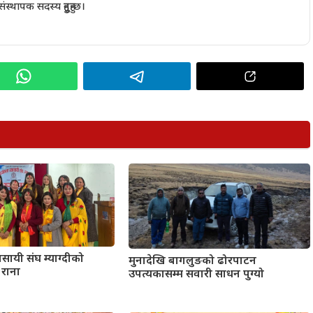
थापक सदस्य हुनुहुन्छ।
वसायी संघ म्याग्दीको
मुनादेखि बागलुङको ढोरपाटन
 राना
उपत्यकासम्म सवारी साधन पुग्यो