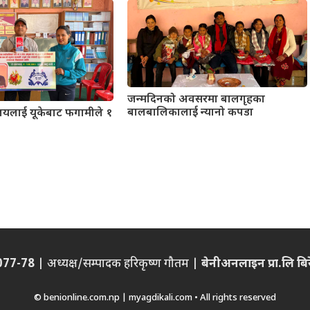
जन्मदिनको अवसरमा बालगृहका
बालबालिकालाई न्यानो कपडा
कालयलाई यूकेबाट फगामीले १
/077-78
| अध्यक्ष/सम्पादक हरिकृष्ण गौतम |
बेनीअनलाइन प्रा.लि बिरेन
© benionline.com.np | myagdikali.com • All rights reserved