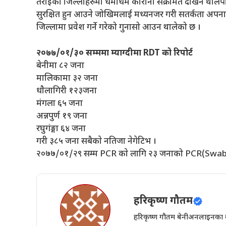
तराईका जिल्लाहरुमा धमाधम कोरोना संक्रमित देखिन थालेपछ
सुरक्षित हुन आउने जोखिमलाई मध्यनजर गरी सतर्कता अपनाउ
जिल्लामा प्रवेश गर्ने गरेको गुनासो आउन थालेको छ ।
२०७७/०१/३० सम्ममा म्याग्दीमा RDT को रिपोर्ट
बेनीमा ८२ जना
मालिकामा ३२ जना
धाैलागिरी १२३जना
मंगला ६५ जना
अन्नपुर्ण १९ जना
रघुगंङ्गा ६४ जना
गरी ३८५ जना सबैकाे नतिजा नेगेटिभ ।
२०७७/०१/२९ सम्म PCR काे लागि २३ जनाको PCR(Swab Te
हरिकृष्ण गौतम
हरिकृष्ण गौतम बेनीअनलाइनका संस्