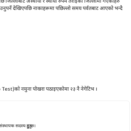
ि जिल्लाबाट अस्थायी र स्थायी रुपमै तराईका जिल्लामा गएकाहरु
नुपर्ने देखिएपछि नाकाहरूमा पछिल्लो समय पर्वतबाट आएको भन्दै
st)काे नमुना पोखरा पठाइएकोमा २३ नै नेगेटिभ ।
थापक सदस्य हुनुहुन्छ।