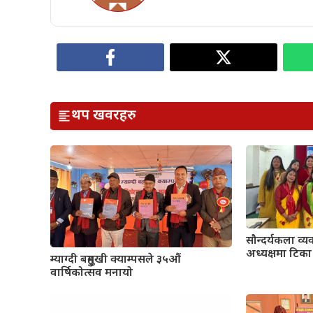
थप खवरहरु
सौन्दर्यकला व्य
अध्यक्षमा टिका
म्याग्दी बहुमुखी क्याम्पसले ३५औं
वार्षिकोत्सव मनायो