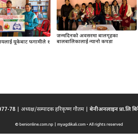
जन्मदिनको अवसरमा बालगृहका
बालबालिकालाई न्यानो कपडा
कालयलाई यूकेबाट फगामीले १
/077-78
| अध्यक्ष/सम्पादक हरिकृष्ण गौतम |
बेनीअनलाइन प्रा.लि बिरेन
© benionline.com.np | myagdikali.com • All rights reserved