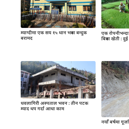
म्याग्दीमा एक सय १५ थान भरुवा बन्दुक
एक रोपनीभन्द
बरामद
बिरुवा खेती : द
धवलागिरी अस्पताल भवन : तीन पटक
म्याद थप गर्दा आधा काम
नयाँँ बर्षमा गू