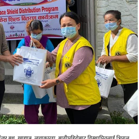
 बुथ, खाद्यान्न, लत्ताकपडा, बाढीपहिरोबाट विस्थापितलाई त्रिपाल