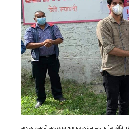
लायन्स क्लवले लकडाउन यता एन–९५ मास्क, ग्लोब, सेनिटाईजर