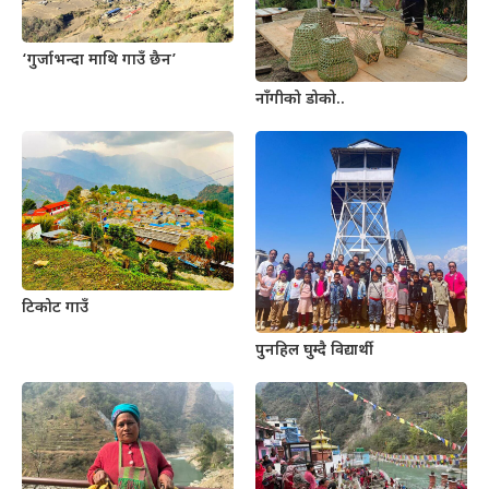
‘गुर्जाभन्दा माथि गाउँ छैन’
नाँगीको डोको..
टिकोट गाउँ
पुनहिल घुम्दै विद्यार्थी