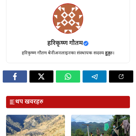
हरिकृष्ण गौतम
हरिकृष्ण गौतम बेनीअनलाइनका संस्थापक सदस्य हुनुहुन्छ।
थप खवरहरु