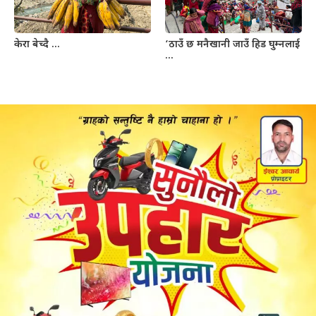
केरा बेच्दै …
‘ठाउँ छ मनैखानी जाउँ हिड घुम्नलाई
…