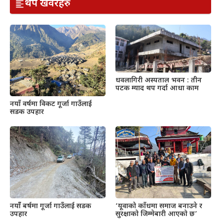
थप खवरहरु
धवलागिरी अस्पताल भवन : तीन
पटक म्याद थप गर्दा आधा काम
नयाँ वर्षमा विकट गूर्जा गाउँलाई
सडक उपहार
नयाँँ बर्षमा गूर्जा गाउँलाई सडक
‘यूवाको काँधमा समाज बनाउने र
उपहार
सुरक्षाको जिम्मेबारी आएको छ’