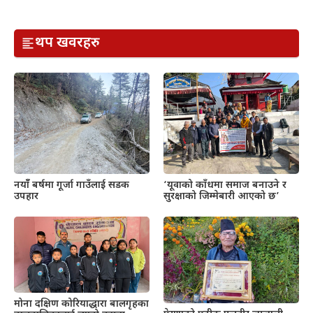
थप खवरहरु
नयाँँ बर्षमा गूर्जा गाउँलाई सडक
‘यूवाको काँधमा समाज बनाउने र
उपहार
सुरक्षाको जिम्मेबारी आएको छ’
मोना दक्षिण कोरियाद्धारा बालगृहका