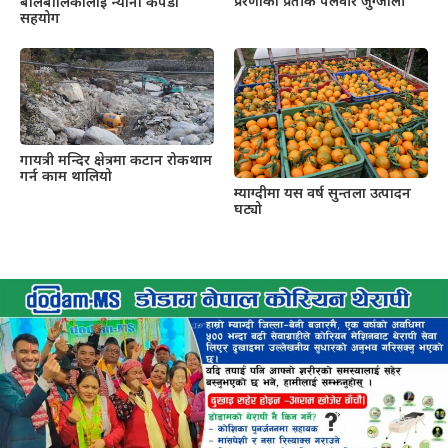
प्रेरणाको प्रतीक पलवीर जुग्जाली
बालबालिकालाई न्यानो कपडा
सहयोग
गायत्री मन्दिर क्षेत्रमा कटान रोकथाम
गर्न काम थालियो
म्याग्दीमा यस वर्ष सुन्तला उत्पादन
घट्यो