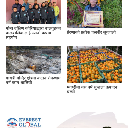
मोना दक्षिण कोरियाद्धारा बालगृहका
प्रेरणाको प्रतीक पलवीर जुग्जाली
बालबालिकालाई न्यानो कपडा
सहयोग
गायत्री मन्दिर क्षेत्रमा कटान रोकथाम
गर्न काम थालियो
म्याग्दीमा यस वर्ष सुन्तला उत्पादन
घट्यो