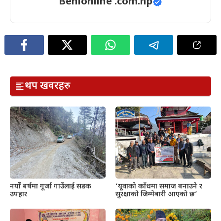
Benionline .com.np
थप खवरहरु
नयाँँ बर्षमा गूर्जा गाउँलाई सडक
‘यूवाको काँधमा समाज बनाउने र
उपहार
सुरक्षाको जिम्मेबारी आएको छ’