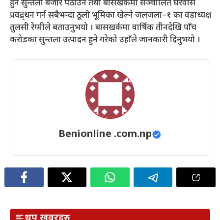
हुने सुन्तला बजार पठाउन तथा बाँसखर्कमा सञ्चालित घरवास
प्रवद्र्धन गर्न सबैभन्दा ठूलो भूमिका खेल्ने जलजला–१ का वडाध्यक्ष
तुलसी रेग्मीले बताउनुभयो । बासखर्कमा वार्षिक तीनदेखि पाँच
करोडका सुन्तला उत्पादन हुने गरेको उहाँले जानकारी दिनुभयो ।
Benionline .com.np
थप खवरहरु