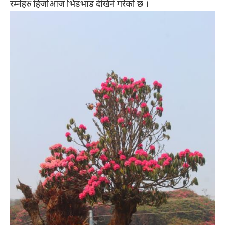
रम्नेहरु हिजोआज भिडभाड देखिने गरेको छ ।