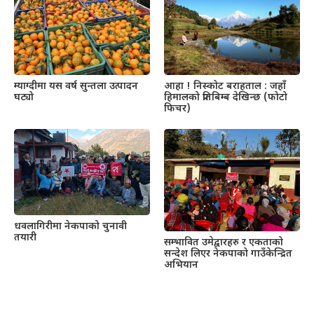
म्याग्दीमा यस वर्ष सुन्तला उत्पादन
आहा ! निस्कोट बराहताल : जहाँ
घट्यो
हिमालको प्रतिबिम्ब देखिन्छ (फोटो
फिचर)
धवलागिरीमा नेकपाको चुनावी
तयारी
सम्भावित उमेद्वारहरु र एकताको
सन्देश लिएर नेकपाको गाउँकेन्द्रित
अभियान