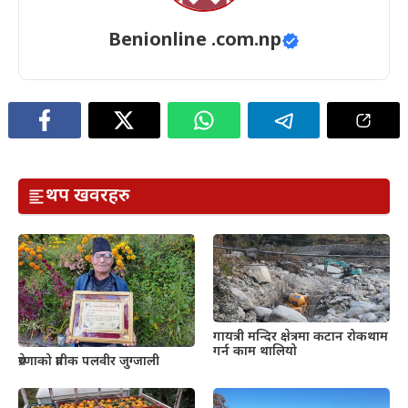
Benionline .com.np
थप खवरहरु
गायत्री मन्दिर क्षेत्रमा कटान रोकथाम
गर्न काम थालियो
प्रेरणाको प्रतीक पलवीर जुग्जाली