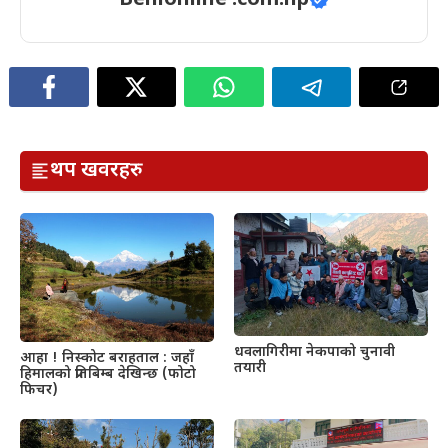
Benionline .com.np
थप खवरहरु
धवलागिरीमा नेकपाको चुनावी
आहा ! निस्कोट बराहताल : जहाँ
तयारी
हिमालको प्रतिबिम्ब देखिन्छ (फोटो
फिचर)