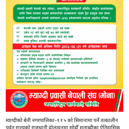
म्याग्दीको बेनी नगरपालिका–९ र ५ को सिमानामा पर्ने तत्कालीन
पर्वत राज्यको राजधानी ढोलठानमा सोह्रौँ शताब्दीका ऐतिहासिक