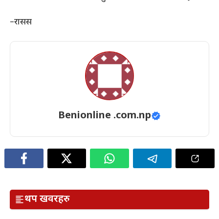
–रासस
Benionline .com.np
थप खवरहरु