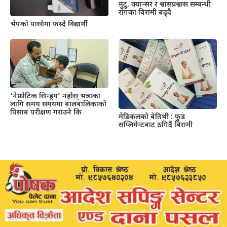
मुटु, क्यान्सर र श्वासप्रश्वास सम्बन्धी
रोगका बिरामी बढ्दै
भेपको पासोमा फस्दै विद्यार्थी
‘नेफ्रोटिक सिन्ड्रम’ नहोस् भन्नाका
लागि समय समयमा बालबालिकाको
पिसाब परीक्षण गराउने कि
मेडिकलको बेतिथी : फुड
सप्लिमेन्टबाट ठगिदैं बिरामी