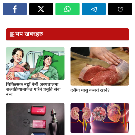
थप खवरहरु
चिकित्सक नहुदाँ बेनी अस्पतालमा
शल्यक्रियामार्फत गरिने प्रसूति सेवा
दसैँमा मासु कसरी खाने?
बन्द