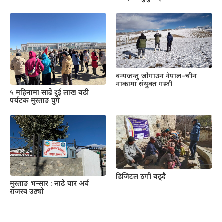
वन्यजन्तु जोगाउन नेपाल–चीन
नाकामा संयुक्त गस्ती
५ महिनामा साढे दुई लाख बढी
पर्यटक मुस्ताङ पुगे
डिजिटल ठगी बढ्दै
मुस्ताङ भन्सार : साढे चार अर्व
राजस्व उठ्यो