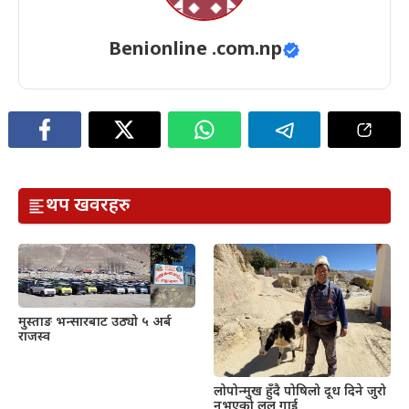
Benionline .com.np
थप खवरहरु
मुस्ताङ भन्सारबाट उठ्यो ५ अर्ब
राजस्व
लोपोन्मुख हुँदै पोषिलो दूध दिने जुरो
नभएको लुलु गाई