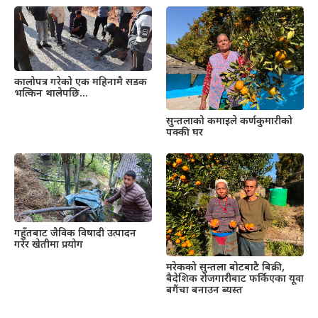
कालोपत्र गरेको एक महिनामै सडक
भत्किन थालेपछि…
सुन्तलाको कमाइले कर्णकुमारीको
पक्की घर
गहुँतबाट जैविक विषादी उत्पादन
गरेर खेतीमा प्रयोग
मरेकको सुन्तला बोटबाटै बिक्री,
बैदेशिक रोजगारीबाट फर्किएका यूवा
बगैंचा बनाउन ब्यस्त