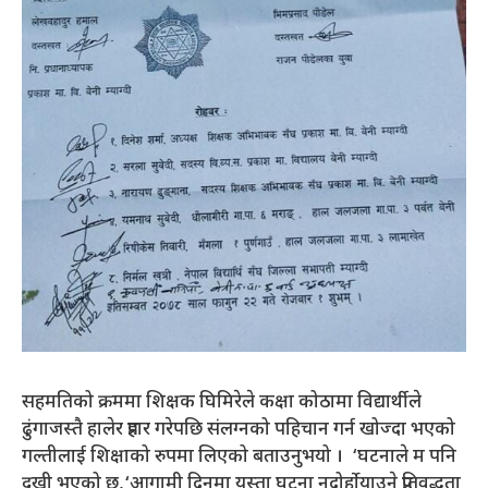
सहमतिको क्रममा शिक्षक घिमिरेले कक्षा कोठामा विद्यार्थीले
ढुंगाजस्तै हालेर प्रहार गरेपछि संलग्नको पहिचान गर्न खोज्दा भएको
गल्तीलाई शिक्षाको रुपमा लिएको बताउनुभयो । ‘घटनाले म पनि
दुखी भएको छु,‘आगामी दिनमा यस्ता घटना नदोर्होयाउने प्रतिवद्धता