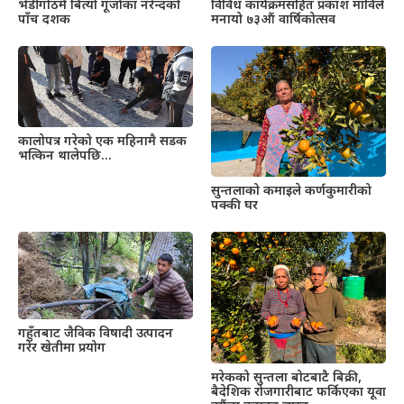
भेडीगोठमै बित्यो गूर्जाका नरेन्दको
विविध कार्यक्रमसहित प्रकाश माविले
पाँच दशक
मनायो ७३औं वार्षिकोत्सव
कालोपत्र गरेको एक महिनामै सडक
भत्किन थालेपछि…
सुन्तलाको कमाइले कर्णकुमारीको
पक्की घर
गहुँतबाट जैविक विषादी उत्पादन
गरेर खेतीमा प्रयोग
मरेकको सुन्तला बोटबाटै बिक्री,
बैदेशिक रोजगारीबाट फर्किएका यूवा