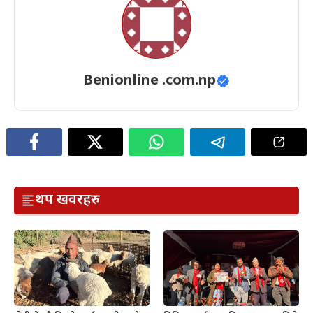
Benionline .com.np
थप खवरहरु