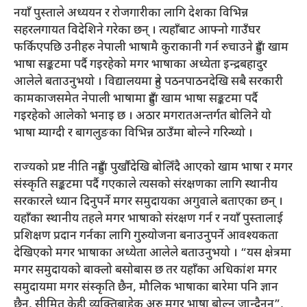
नयाँ पुस्ताले अध्ययन र रोजगारीका लागि देशका विभिन्न
सहरलगायत विदेशिने गरेका छन् । त्यहाँबाट आफ्नो गाउँघर
फर्किएपछि उनीहरु नेपाली भाषामै कुराकानी गर्न रुचाउने हुँदा खाम
भाषा सङ्कटमा पर्दै गइरहेको मगर भाषाका अध्येता इन्द्रबहादुर
आलेले बताउनुभयो । विद्यालयमा हुने पठनपाठनदेखि सबै सरकारी
कामकाजसमेत नेपाली भाषामा हुँदा खाम भाषा सङ्कटमा पर्दै
गइरहेको आलेको भनाइ छ । अठार मगरातअन्तर्गत बोलिने यो
भाषा म्याग्दी र बागलुङका विभिन्न ठाउँमा बोल्ने गरिन्थ्यो ।
राज्यको प्रष्ट नीति नहुँदा पुर्खौंदेखि बोलिँदै आएको खाम भाषा र मगर
संस्कृति सङ्कटमा पर्दै गएकाले त्यसको संरक्षणका लागि स्थानीय
सरकारले ध्यान दिनुपर्ने मगर समुदायका अगुवाले बताएका छन् ।
यहाँका स्थानीय तहले मगर भाषाको संरक्षण गर्न र नयाँ पुस्तालाई
प्रशिक्षण प्रदान गर्नका लागि गुरुयोजना बनाउनुपर्ने आवश्यकता
देखिएको मगर भाषाका अध्येता आलेले बताउनुभयो । “यस क्षेत्रमा
मगर समुदायको बाक्लो बसोबास छ तर यहाँका अधिकांश मगर
समुदायमा मगर संस्कृति छैन, मौलिक भाषाका बारेमा पनि ज्ञान
छैन, सीमित केही व्यक्तिबाहेक अरु मगर भाषा बोल्न जान्दैनन्”,