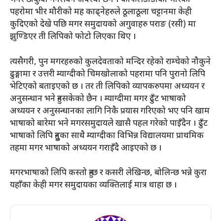
भनेर ठोकुवा गर्नसक्ने अवस्था छैन । काफलडाँडाको भीरको
पहरोमा भीर मौरीको मह काढ्नेहरुले ठूलाठूला चट्टानमा केही
कुदिएको देखे पछि मगर समुदायको अगुवाहरु पराङ (रसी) मा
झुण्डिएर ती लिपिको फोटो लिएका थिए ।
त्यसैगरी, पुन मगरहरुको कुलदेवताको मन्दिर रहेको राम्चेको नौकुने
ढुङ्गामा र उत्तरी म्याग्दीको चिमखोलाको पहरामा पनि पुरानो लिपि
भेटिएको बताइएको छ । तर ती लिपिको व्यापकरुपमा अध्ययन र
अनुसन्धान भने हुनसकेको छैन । म्याग्दीमा मगर ढुँट भाषाको
अध्ययन र अनुसन्धानका लागि निकै प्रयास गरिएको भए पनि खाम
भाषाको बारेमा भने मगरसमुदायले खासै पहल गरेको पाइँदैन । ढुँट
भाषाको लिपि हुनुका साथै म्याग्दीका विभिन्न विद्यालयमा प्राथमिक
तहमा मगर भाषाको अध्ययन गराइँदै आइएको छ ।
मगरभाषाको लिपि कस्तो हुन्छ र कसरी लेखिन्छ, बोलिन्छ भन्ने कुरा
यहाँका केही मगर समुदायका व्यक्तिलाई मात्र थाहा छ ।