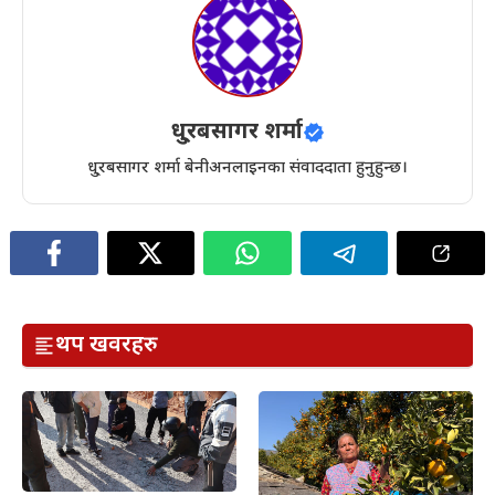
धु्रबसागर शर्मा
धु्रबसागर शर्मा बेनीअनलाइनका संवाददाता हुनुहुन्छ।
थप खवरहरु