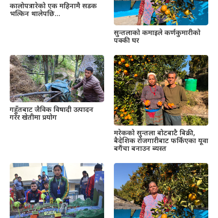
कालोपत्र गरेको एक महिनामै सडक
भत्किन थालेपछि…
सुन्तलाको कमाइले कर्णकुमारीको
पक्की घर
गहुँतबाट जैविक विषादी उत्पादन
गरेर खेतीमा प्रयोग
मरेकको सुन्तला बोटबाटै बिक्री,
बैदेशिक रोजगारीबाट फर्किएका यूवा
बगैंचा बनाउन ब्यस्त