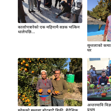
कालोपत्र गरेको एक महिनामै सडक भत्किन
थालेपछि…
सुन्तलाको कमा
घर
अन्तरमावि विज्ञा
प्रथम
मरेकको सुन्तला बोटबाटै बिक्री, बैदेशिक