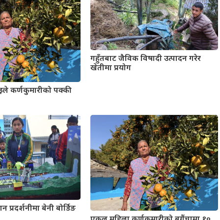
गहुँतबाट जैविक विषादी उत्पादन गरेर
खेतीमा प्रयोग
इले कर्णकुमारीको पक्की
न प्रदर्शनीमा बेनी बोर्डिङ
एकल महिला कर्णकुमारीको बगैंचामा १०