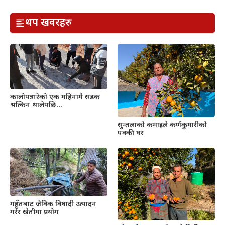
थप खवरहरु
कालोपत्र गरेको एक महिनामै सडक
भत्किन थालेपछि…
सुन्तलाको कमाइले कर्णकुमारीको
पक्की घर
गहुँतबाट जैविक विषादी उत्पादन
गरेर खेतीमा प्रयोग