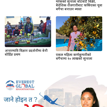
मरेकको सुन्तला बोटबाटै बिक्री,
बैदेशिक रोजगारीबाट फर्किएका यूवा
बगैंचा बनाउन ब्यस्त
अन्तरमावि विज्ञान प्रदर्शनीमा बेनी
बोर्डिङ प्रथम
एकल महिला कर्णकुमारीको
बगैंचामा १० लाखको सुन्तला