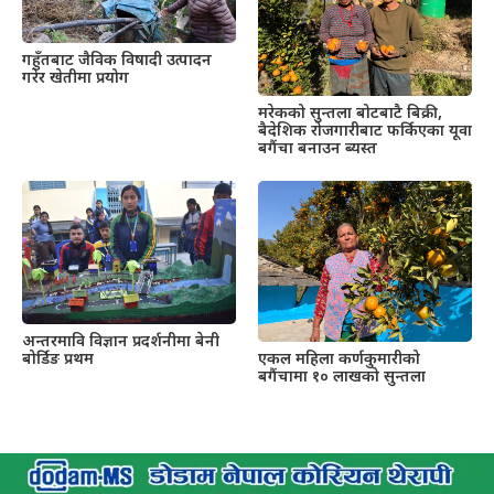
गहुँतबाट जैविक विषादी उत्पादन
गरेर खेतीमा प्रयोग
मरेकको सुन्तला बोटबाटै बिक्री,
बैदेशिक रोजगारीबाट फर्किएका यूवा
बगैंचा बनाउन ब्यस्त
अन्तरमावि विज्ञान प्रदर्शनीमा बेनी
बोर्डिङ प्रथम
एकल महिला कर्णकुमारीको
बगैंचामा १० लाखको सुन्तला