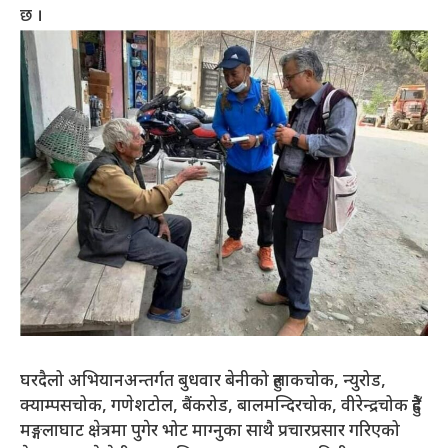
छ ।
घरदैलो अभियानअन्तर्गत बुधवार बेनीको हुलाकचोक, न्युरोड,
क्याम्पसचोक, गणेशटोल, बैंकरोड, बालमन्दिरचोक, वीरेन्द्रचोक हुँदै
मङ्गलाघाट क्षेत्रमा पुगेर भोट माग्नुका साथै प्रचारप्रसार गरिएको