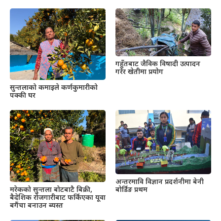
गहुँतबाट जैविक विषादी उत्पादन
गरेर खेतीमा प्रयोग
सुन्तलाको कमाइले कर्णकुमारीको
पक्की घर
अन्तरमावि विज्ञान प्रदर्शनीमा बेनी
बोर्डिङ प्रथम
मरेकको सुन्तला बोटबाटै बिक्री,
बैदेशिक रोजगारीबाट फर्किएका यूवा
बगैंचा बनाउन ब्यस्त