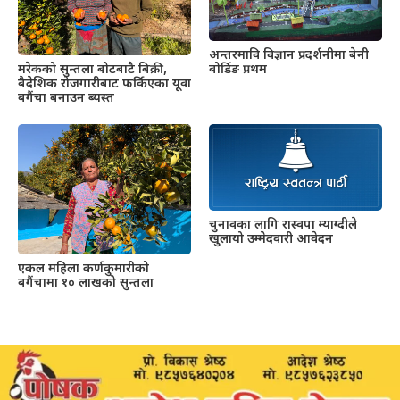
अन्तरमावि विज्ञान प्रदर्शनीमा बेनी
बोर्डिङ प्रथम
मरेकको सुन्तला बोटबाटै बिक्री,
बैदेशिक रोजगारीबाट फर्किएका यूवा
बगैंचा बनाउन ब्यस्त
चुनावका लागि रास्वपा म्याग्दीले
खुलायो उम्मेदवारी आवेदन
एकल महिला कर्णकुमारीको
बगैंचामा १० लाखको सुन्तला