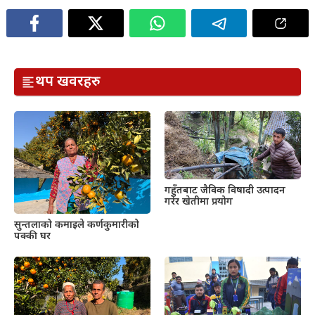
थप खवरहरु
गहुँतबाट जैविक विषादी उत्पादन
गरेर खेतीमा प्रयोग
सुन्तलाको कमाइले कर्णकुमारीको
पक्की घर