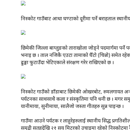
निस्कोट गाउँबाट आधा घण्टाको दूरीमा पर्ने बराहताल स्था
छिमेकी जिल्ला बाग्लुङको ताराखोला जोड्ने पदमार्गमा पर्ने प
भनाइ छ । ताल नजिकै एउटा तामाको घैँटो (चिन्नो) समेत रह
ढुङ्गा फुटाउँदा भेटिएकाले संरक्षण गरेर राखिएको छ ।
निस्कोट गाउँको डाँडाबाट छिमेकी ओखरबोट, रुमलगायत अन्य
पर्यटनका साथसाथै कला र संस्कृतिमा पनि धनी छ । मगर समुद
यानीमाया, सुनीमाया, सालैजो जस्ता गीतहरु सुन्न पाइन्छ ।
गाउँमा आउने पर्यटक र लाहुरेहरुलाई स्थानीय सिद्ध प्रगतिशील 
समुद्री सतहदेखि २१ सय मिटरको उचाइमा रहेको निस्कोटमा रैथा