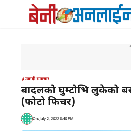
Skip
to
content
---
म्याग्दी समाचार
बादलको घुम्टोभित्र लुकेको 
(फोटो फिचर)
On: July 2, 2022 8:40 PM