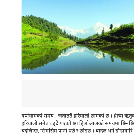
वर्षायामको समय । जताततै हरियाली छाएको छ । ग्रीष्म ऋतु
हरियाली समेत बढ्दै गएकाे छ। हिजाेआजकाे समयमा छिनछिन
बदलिन्छ, सिमसिम पानी पर्छ र छोड्छ । बादल भने डाँडावारि 