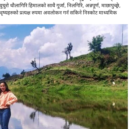
चुरो धौलागिरि हिमालको साथै गूर्जा, निलगिरि, अन्नपूर्ण, माछापुच्छ्रे,
्यहरुको प्रत्यक्ष रुपमा अवलोकन गर्न सकिने निस्कोट माध्यमिक