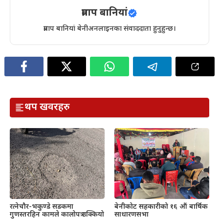
प्रताप बानियां
प्रताप बानियां बेनीअनलाइनका संवाददाता हुनुहुन्छ।
थप खवरहरु
रत्नेचौर-भकुण्डे सडकमा
बेनीकोट सहकारीको १६ औं बार्षिक
गुणस्तरहिन कामले कालोपत्र उक्कियो
साधारणसभा