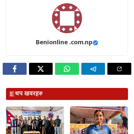
Benionline .com.np
थप खवरहरु