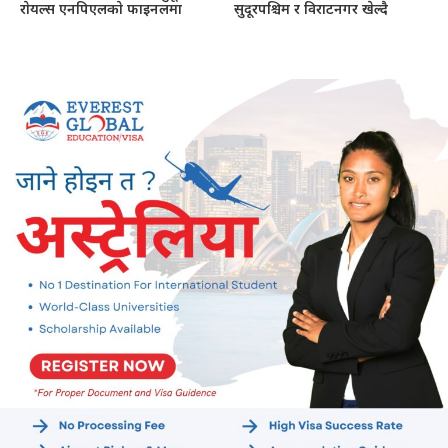
राेयल्स एनपिएलकाे फाइनलमा
सुदूरपश्चिम र विराटनगर खेल्दै