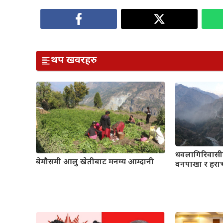
थप खवरहरु
धवलागिरिवासीक
बेमौसमी आलु खेतीबाट मनग्य आम्दानी
वनपाखा र हराभर