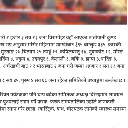
ा गरी १ हजार ३ सय १३ जना विरामीहर यहाँ आएका तातोपानी कुण्ड
लेख भए अनुसार मंसिर महिनामा म्याग्दीबाट ३ं९५,बाग्लुङ ३३५, कास्की
, मुस्ताङ २७,चितवन २५,तनहुँ १९, कपिलबस्तु १४, नुवाकोट १२, मोरङ
५,बर्दिया ४, रुकुम ४, उदयपुर ३, कैलाली ३, बाँके ३, झापा ३,धादिङ ३,
र १, अर्घखाची बाट १ र भारतबाट २ जना गरी जम्मा १हजार ३ सय १३ जना
८ सय ४५, पुरुष ४ सय ६८ जना रहेका समितिको तथ्याङ्कमा उल्लेख छ ।
क्त पर्यटकको पनि चाप बढेको समितका अध्यक्ष विरेन्द्रमान शाक्यले
र पुरुषलाई स्नान गर्ने फरक–फरक समयतालिका उहाँले जानकारी
 स्नान गरेर छाला, ग्यास्ट्रिक, बाथ, चोटपटक लागेको स्वास्थ्य समस्या