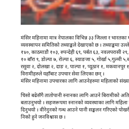
मंसिर महिनामा मात्र नेपालका विभिन्न ३३ जिल्ला र भारतक
व्यवस्थापन समितिको तथ्याङ्कले देखाएको छ । तथ्याङ्कमा उल्
१४०, काठमाडौ १०३, रुपन्देही ६९, पर्बत ६३, नवलपरासी २९
१० बाँरा ९, डोल्पा ७, रोल्पा ६, स्याङजा ५, गोर्खा ५,गुल्मी 
रसुवा २, दोलखा २, दाङ २, पाल्पा १, प्यूठान १, मकवानपु
विरामीहरुले यहाँबाट उपचार सेवा लिएका छन् ।
मंसिर महिनामा उपचारका लागि आउनेहरुमा महिलाको संख्या 
चिसो बढेसँगै तातोपानी स्नानका लागि आउने बिरामीको अतिरि
बताउनुभयो । सहजरूपमा स्नानको व्यवस्थाका लागि महिला 
दिनुभयो । वीरेनुनको गन्ध आउने पानी सङ्कलन गरिएको पोखरीमा
निको हुने जनविश्वास छ ।