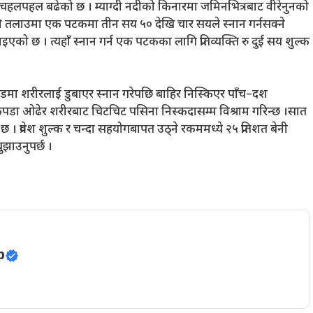
चहलपहल बढेको छ । म्याग्दी नदीको किनारमा जमिनभित्रबाट वीरेनुनको
एको तलाउमा एक पटकमा तीन सय ५० देखि चार सयले स्नान गर्नसक्ने
इएको छ । त्यहाँ स्नान गर्न एक पटकका लागि प्रतिव्यक्ति रु दुई सय शुल्क
डमा शरीरलाई डुबाएर स्नान गरेपछि बाहिर निस्किएर पाँच–दश
ा कपडा ओढेर शरीरबाट चिटचिट पसिना निस्कदासम्म विश्राम गरिन्छ ।सात
 । प्रवेश शुल्क र चन्दा सहयोगबापत उठ्ने रकममध्ये २५ प्रतिशत बेनी
झाउनुपर्छ ।
p