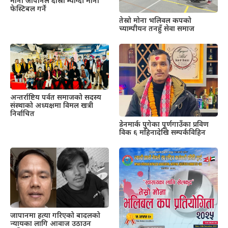
मोना जापानले दोस्रो म्याग्दी मोना
फेस्टिबल गर्ने
तेस्रो मोना भलिवल कपको
च्याम्पीयन तनहुँ सेवा समाज
अन्तर्राष्टिय पर्वत समाजको सदस्य
संस्थाको अध्यक्षमा विमल खत्री
निर्वाचित
डेनमार्क पुगेका पूर्णगाउँका प्रविण
विक ६ महिनादेखि सम्पर्कविहिन
जापानमा हत्या गरिएको बादलको
न्यायका लागि आवाज उठाउन