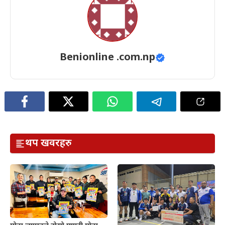
Benionline .com.np
थप खवरहरु