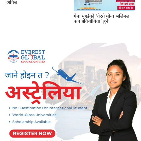
अपिल
मेना यूएईको ‘तेस्रो मोना भलिबल
कप प्रतियोगिता’ हुने