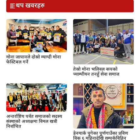
थप खवरहरु
मोना जापानले दोस्रो म्याग्दी मोना
फेस्टिबल गर्ने
तेस्रो मोना भलिवल कपको
च्याम्पीयन तनहुँ सेवा समाज
अन्तर्राष्टिय पर्वत समाजको सदस्य
संस्थाको अध्यक्षमा विमल खत्री
निर्वाचित
डेनमार्क पुगेका पूर्णगाउँका प्रविण
विक ६ महिनादेखि सम्पर्कविहिन