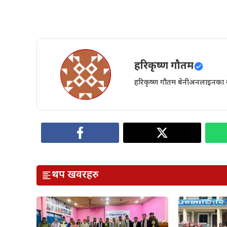
हरिकृष्ण गौतम
हरिकृष्ण गौतम बेनीअनलाइनका संस्
थप खवरहरु