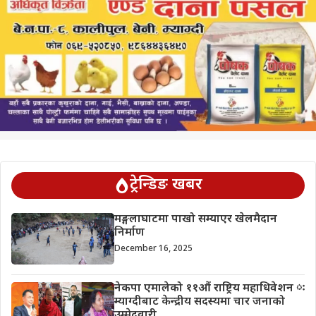
ट्रेन्डिङ खबर
मङ्गलाघाटमा पाखो सम्याएर खेलमैदान
निर्माण
December 16, 2025
नेकपा एमालेको ११औं राष्ट्रिय महाधिवेशन ः
म्याग्दीबाट केन्द्रीय सदस्यमा चार जनाको
उम्मेदवारी