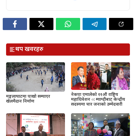
थप खवरहरु
नेकपा एमालेको ११औं राष्ट्रिय
मङ्गलाघाटमा पाखो सम्याएर
महाधिवेशन ः म्याग्दीबाट केन्द्रीय
खेलमैदान निर्माण
सदस्यमा चार जनाको उम्मेदवारी