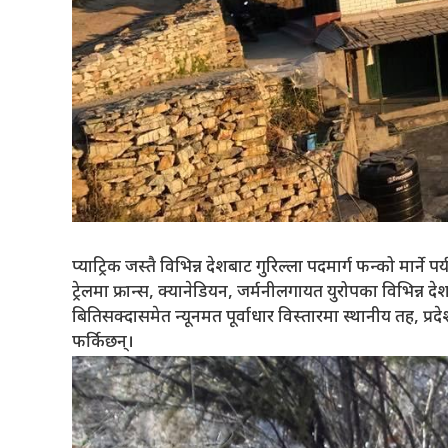
प्याट्रिक जस्तै विभिन्न देशबाट गुरिल्ला पदमार्ग फन्को मार्न
ट्रेलमा फ्रान्स, क्यानेडियन, जर्मनीलगायत युरोपका विभिन्न
बितिसक्दासमेत न्यूनमत पूर्वाधार विस्तारमा स्थानीय तह, प्
फर्किछन्।