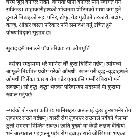
घरमै जुस बनाएर राख्ने, कागती पानी बनाएर पनि स्वागत गर्न
सकिन्छ। साहाकारीहरूको भोजनमा प्रोटिनको मात्रा कम हुने
हुनाले मिठाइको सट्टा पनिर, टोफु, गेडागुडीको तरकारी, बदाम,
काजु, ओखर जस्ता परिकार पनि समावेश गर्नु उचित हुने
पोषणविद्को सुझाव छ।
सुखद दसैं मनाउने पाँच तरिका: डा. ओममूर्ति
–दसैंको रमझममा धेरै मानिस धेरै कुरा बिर्सिने गर्छन्। त्योमध्ये
आफूले नियमित प्रयोग गरेको औषधी। खास गरी वृद्ध–वृद्धाहरूले
औषधी बिर्सेका कारण रोग बढेर एक्कासि गम्भीर बिरामी पर्न
सक्छन्। सो वृद्ध–वृद्धा भएका परिवारका सदस्यले यी कुरामा
ख्याल गर्नुपर्छ।
–पर्वको रौनकमा कतिपय मानिसहरू अरूलाई दुःख हुन्छ भनेर रोग
लुकाएर राख्ने गर्दछन्। यसरी रोग लुकाएर राख्नाले पर्वको बेलामा
ठुलो समस्या निम्तिन सक्छ। छाति दुख्यो या केही लक्षण देखियो
भने अस्पताल गइहाल्नु पर्छ। रोग दबाएर राखे जोखिममा भएका