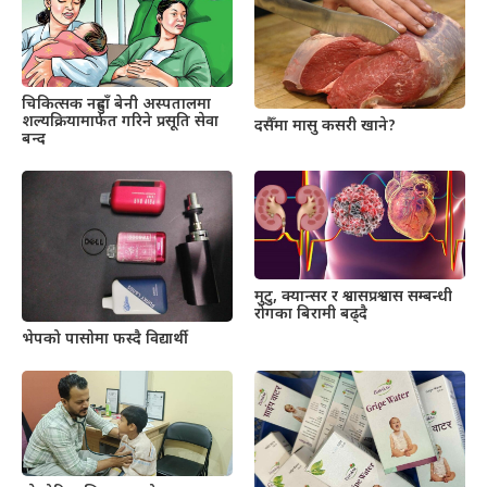
चिकित्सक नहुदाँ बेनी अस्पतालमा
शल्यक्रियामार्फत गरिने प्रसूति सेवा
दसैँमा मासु कसरी खाने?
बन्द
मुटु, क्यान्सर र श्वासप्रश्वास सम्बन्धी
रोगका बिरामी बढ्दै
भेपको पासोमा फस्दै विद्यार्थी