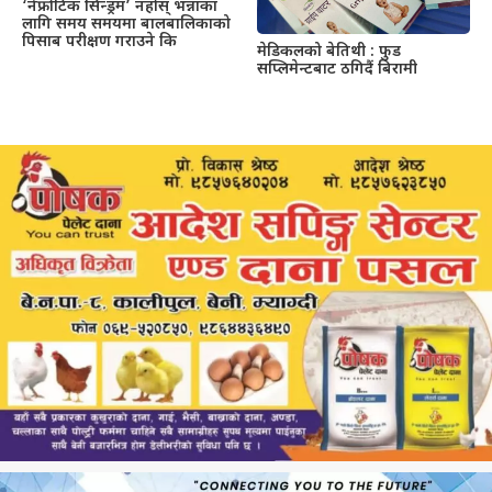
‘नेफ्रोटिक सिन्ड्रम’ नहोस् भन्नाका
लागि समय समयमा बालबालिकाको
पिसाब परीक्षण गराउने कि
मेडिकलको बेतिथी : फुड
सप्लिमेन्टबाट ठगिदैं बिरामी