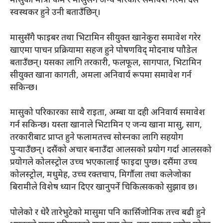
मासुको मात्रा कम र मासुसँगै अन्य परिकार समावेश गरेमा दसैं
स्वस्थकर हुने उनी बताउँछिन्।
मासुसँगै फाइबर तथा भिटामिन सीयुक्त खानेकुरा समावेश गरेर
खाएमा पाचन प्रक्रियामा सहज हुने पोषणविद् मोदनाथ पाौडेल
बताउँछन्। यसका लागि तरकारी, फलफूल, सागपात, भिटामिन
सीयुक्त खाना कागती, अमला अनिवार्य रूपमा समावेश गर्न
सकिन्छ।
मासुको परिकारका साथै राइता, अम्बा या दही अनिवार्य समावेश
गर्न सकिन्छ। यस्ता खानाले भिटामिन ए जन्य खाना मासु, साग,
तरकारीबाट प्राप्त हुने फलामतत्त्व सोस्नका लागि सहयोग
पुर्‍याउँछन्। दसैंको अचार बनाउँदा आलसको प्रयोग गर्दा आलसको
प्रयोगले कोलस्ट्रोल उच्च भएकालाई फाइदा पुग्छ। दसैंमा उच्च
कोलस्ट्रोल, मधुमेह, उच्च रक्तचाप, मिर्गौला तथा कलेजोका
बिरामीले विशेष ध्यान दिएर खानुपर्ने चिकित्सकको सुझाव छ।
पोलेको र धेरै तारेभुटेको मासुमा पनि कार्सिजोनिक तत्त्व बढी हुने