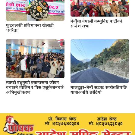
बेनीमा नेपाली कम्युनिष्ट पार्टीको
फुटबलकी प्रतिभावना खेलाडी
सन्देश सभा
‘सरिता’
म्याग्दी बहुमुखी क्याम्पसमा जीवन
बचाउने तालिम र पिस एजुकेशनबारे
मालढुङ्गा–बेनी सडकः स्तरोन्नतिपछि
अभिमुखीकरण
यात्राअवधि छोटियो