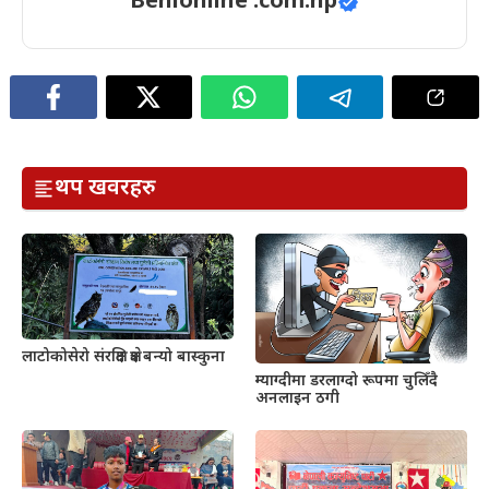
Benionline .com.np
थप खवरहरु
लाटोकोसेरो संरक्षित क्षेत्र बन्यो बास्कुना
म्याग्दीमा डरलाग्दो रूपमा चुलिँदै
अनलाइन ठगी