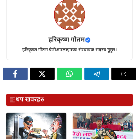
हरिकृष्ण गौतम
हरिकृष्ण गौतम बेनीअनलाइनका संस्थापक सदस्य हुनुहुन्छ।
थप खवरहरु