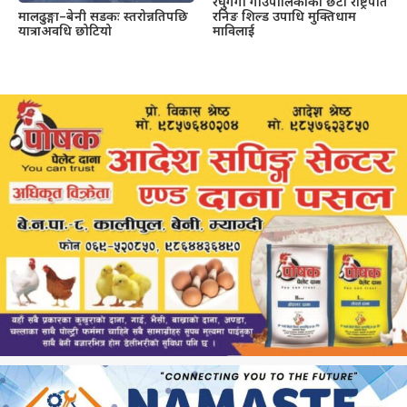
रघुगंगा गाउँपालिकाको छैटौँ राष्ट्रपति
रनिङ शिल्ड उपाधि मुक्तिधाम
मालढुङ्गा–बेनी सडकः स्तरोन्नतिपछि
माविलाई
यात्राअवधि छोटियो