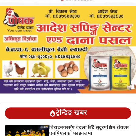
ट्रेन्डिङ खबर
विराटनगरसँग बदला लिँदै सुदूरपश्चिम राेयल्स
एनपिएलकाे फाइनलमा