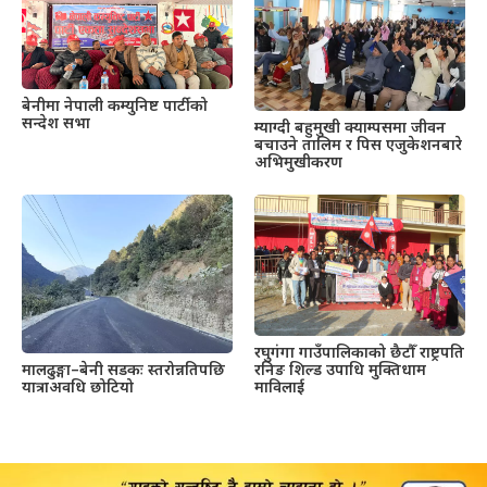
बेनीमा नेपाली कम्युनिष्ट पार्टीको
सन्देश सभा
म्याग्दी बहुमुखी क्याम्पसमा जीवन
बचाउने तालिम र पिस एजुकेशनबारे
अभिमुखीकरण
रघुगंगा गाउँपालिकाको छैटौँ राष्ट्रपति
रनिङ शिल्ड उपाधि मुक्तिधाम
मालढुङ्गा–बेनी सडकः स्तरोन्नतिपछि
माविलाई
यात्राअवधि छोटियो