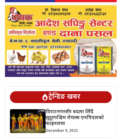
ट्रेन्डिङ खबर
विराटनगरसँग बदला लिँदै
सुदूरपश्चिम राेयल्स एनपिएलकाे
फाइनलमा
December 9, 2025