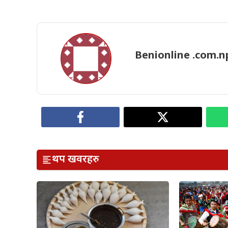
Benionline .com.n
थप खवरहरु