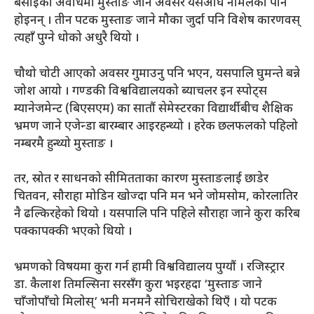
बसाईंको अवधिमा मुस्ताङ जाने अवसर यसअघि नमिलेका पनि
होइनन् । तीन पटक मुस्ताङ जाने मौका जुर्दा पनि विशेष कारणवस्
त्यहाँ पुग्ने धोको अधुरै थियो ।
चौथो चोटी आएको अवसर गुमाउनु पनि भएन, यसपालि घुमन्ते बन्ने
जोश आयो । गण्डकी विश्वविद्यालयको ब्याचलर इन स्पोट्स
म्यानेजमेन्ट (बिएसएम) का सातौं सेमेस्टरका विद्यार्थीबीच शैक्षिक
भ्रमण जाने एजेन्डा बारम्बार आइरहन्थ्यो । हरेक छलफलको पहिलो
नम्बरमै हुन्थ्यो मुस्ताङ ।
तर, स्रोत र साधनको सीमितताका कारण मुस्ताङलाई छाडेर
चितवन, सौराहा मोडिन खोज्दा पनि मन भने जोमसोम, कोरलातिर
नै ढल्किरहेको थियो । यसपालि पनि पहिले सौराहा जाने कुरा करिब
पक्कापक्की भएको थियो ।
भ्रमणको विषयमा कुरा गर्न हामी विश्वविद्यालय पुग्यौं । रजिस्ट्रार
डा. कैलाश तिमल्सिना सरसँग कुरा भइरहदा ‘मुस्ताङ जाने
चाँजोपाँचो मिलोस्’ भनी मनमनै सोचिराखेको थिएँ । यो पटक