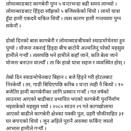
लोमान्थाङबाट कागबेनी पुग्न ५ घन्टाभन्दा बढी समय लाग्थ्यो ।
लोमान्थाङबाट हिँड्दा साँझको ५ बजिसकेको थियो । लामो यात्रा
हुँदा हामी एकदमै थकित थियौं । त्यस कारण हामी गन्तव्यमा पुग्न
सकेनौं ।
दोस्रो दिनको बास कागबेनी र लोमान्थाङबीचको स्याङमोचेनमा हुन
पुग्यो । योजना नबनाई हिड्दा बीच बाटोमै अल्मलिनु परेको महसुस
हामीले गर्‍यौं । त्यसपछि भने हामीले कहाँ जाने, कति बेला जाने
योजना बनाउन थाल्यौँ । ता कि हाम्रो यात्रा सहज र व्यवस्थित होस् ।
तेस्रो दिन स्याङमोचेनबाट बिहान ८ बजे हिड्ने गरी होटलबाट
निस्केयौं । तर, गाडी बिग्रिएपछि करिब २ घन्टा त्यही नै बित्यो । १०
बजेतिर हामी कागबेनीका लागि प्रस्थान गर्‍यौं । गत वर्षको
साउनमा आएको बाढीबाट प्रभावित भएको कागबेनी पुनर्निर्माण
भइसकेको महसुस भयो । २०८० साउन २९ गते कागखोलामा
आएको बाढीले कागबेनी क्षेत्रका पक्की पुल, प्रहरी चौकीसहित ३१
घर बगाएको थियो । जुन अहिले पुरानै अवस्था फर्किए जस्तो
आभास हामीले गर्‍यौं ।