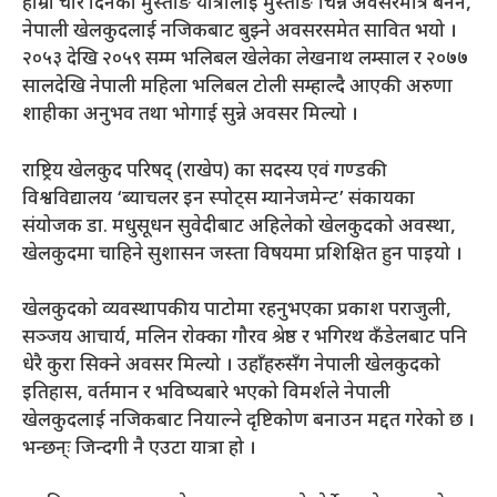
हाम्रो चार दिनको मुस्ताङ यात्रालाई मुस्ताङ चिन्ने अवसरमात्रै बनेन,
नेपाली खेलकुदलाई नजिकबाट बुझ्ने अवसरसमेत सावित भयो ।
२०५३ देखि २०५९ सम्म भलिबल खेलेका लेखनाथ लम्साल र २०७७
सालदेखि नेपाली महिला भलिबल टोली सम्हाल्दै आएकी अरुणा
शाहीका अनुभव तथा भोगाई सुन्ने अवसर मिल्यो ।
राष्ट्रिय खेलकुद परिषद् (राखेप) का सदस्य एवं गण्डकी
विश्वविद्यालय ‘ब्याचलर इन स्पोट्स म्यानेजमेन्ट’ संकायका
संयोजक डा. मधुसूधन सुवेदीबाट अहिलेको खेलकुदको अवस्था,
खेलकुदमा चाहिने सुशासन जस्ता विषयमा प्रशिक्षित हुन पाइयो ।
खेलकुदको व्यवस्थापकीय पाटोमा रहनुभएका प्रकाश पराजुली,
सञ्जय आचार्य, मलिन राेक्का गौरव श्रेष्ठ र भगिरथ कँडेलबाट पनि
धेरै कुरा सिक्ने अवसर मिल्यो । उहाँहरुसँग नेपाली खेलकुदको
इतिहास, वर्तमान र भविष्यबारे भएको विमर्शले नेपाली
खेलकुदलाई नजिकबाट नियाल्ने दृष्टिकोण बनाउन मद्दत गरेको छ ।
भन्छन्ः जिन्दगी नै एउटा यात्रा हो ।