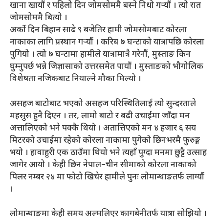
खाना खायौं र पहिलो दिन जोमसोममै बस्ने निधो गर्‍यौं । त्यो रात
जोमसोममै बित्यो ।
अर्काे दिन बिहान साढे ९ बजेतिर हामी जोमसोमबाट कोरला
नाकाका लागि प्रस्थान गर्‍यौं । करिब ७ घन्टाको यात्रापछि कोरला
पुगियो । त्यो ७ घन्टामा हामीले यात्रामात्रै गरेनौं, मुस्ताङ किन
घुम्नुपर्छ भन्ने जिज्ञासाको उत्तरसमेत पायौं । मुस्ताङको भौगोलिक
विशेषता नजिकबाट नियाल्ने मौका मिल्यो ।
असहज बाटोबाट भएको असहज परिस्थितिलाई त्यो सुन्दरताले
महसुस हुनै दिएन । तर, लामो बाटो र बढी उचाईमा जाँदा मन
अत्तालिएको भने पक्कै थियो । अतात्तिएको मन ४ हजार ६ सय
मिटरको उचाईमा रहेको कोरला नाकामा पुगेको छिनभरमै फुरुङ्ग
भयो । हावाहुरी एक ठाउँमा थियो भने त्यहाँ पुग्दा मनमा छुट्टै उत्साह
जागेर आयो । केही छिन नेपाल–चीन सीमाको कोरला नाकाको
पिलर नम्बर २४ मा फोटो खिचेर हामीले पुनः लोमान्थाङतर्फ लाग्यौं
।
लोमान्थाङमा केही समय अल्मलिएर कागबेनीतर्फ यात्रा सोझियो ।