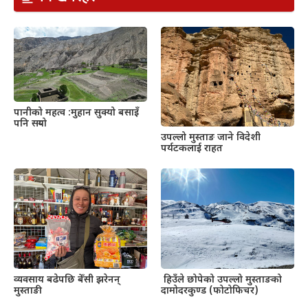
पानीको महत्व :मुहान सुक्यो बसाइँ
पनि सर्‍यो
उपल्लो मुस्ताङ जाने विदेशी
पर्यटकलाई राहत
व्यवसाय बढेपछि बेँसी झरेनन्
हिउँले छोपेको उपल्लो मुस्ताङको
मुस्ताङी
दामोदरकुण्ड (फोटोफिचर)