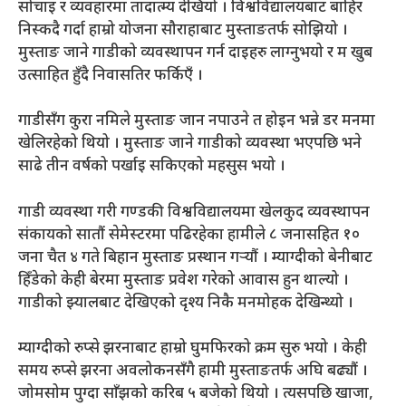
सोचाइ र व्यवहारमा तादात्म्य देखियो । विश्वविद्यालयबाट बाहिर
निस्कदै गर्दा हाम्रो योजना सौराहाबाट मुस्ताङतर्फ सोझियो ।
मुस्ताङ जाने गाडीको व्यवस्थापन गर्न दाइहरु लाग्नुभयो र म खुब
उत्साहित हुँदै निवासतिर फर्किएँ ।
गाडीसँग कुरा नमिले मुस्ताङ जान नपाउने त होइन भन्ने डर मनमा
खेलिरहेको थियो । मुस्ताङ जाने गाडीको व्यवस्था भएपछि भने
साढे तीन वर्षको पर्खाइ सकिएको महसुस भयो ।
गाडी व्यवस्था गरी गण्डकी विश्वविद्यालयमा खेलकुद व्यवस्थापन
संकायको सातौं सेमेस्टरमा पढिरहेका हामीले ८ जनासहित १०
जना चैत ४ गते बिहान मुस्ताङ प्रस्थान गर्‍यौं । म्याग्दीको बेनीबाट
हिँडेको केही बेरमा मुस्ताङ प्रवेश गरेको आवास हुन थाल्यो ।
गाडीको झ्यालबाट देखिएको दृश्य निकै मनमोहक देखिन्थ्यो ।
म्याग्दीको रुप्से झरनाबाट हाम्रो घुमफिरको क्रम सुरु भयो । केही
समय रुप्से झरना अवलोकनसँगै हामी मुस्ताङतर्फ अघि बढ्यौं ।
जोमसोम पुग्दा साँझको करिब ५ बजेको थियो । त्यसपछि खाजा,