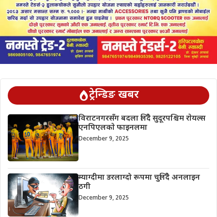
ट्रेन्डिङ खबर
विराटनगरसँग बदला लिँदै सुदूरपश्चिम राेयल्स
एनपिएलकाे फाइनलमा
December 9, 2025
म्याग्दीमा डरलाग्दो रूपमा चुलिँदै अनलाइन
ठगी
December 9, 2025