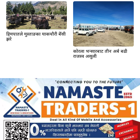
हिमपातले मुस्ताङका याकचौरी बेँसी
झरे
कोरला भन्सारबाट तीन अर्ब बढी
राजस्व असुली