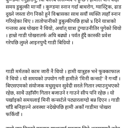
कुण्डमा ननुहाउनु, त्यो करिब असम्भव नै हुन्छ । हामीले पनि केही
समय डुबुल्की मार्‍यौं । कुण्डमा स्नान गर्दा बाथरोग, ग्यास्ट्रिक, ढाड
दुख्ने जस्ता रोग निको हुने विश्वासका साथ सयौं व्यक्ति त्यहाँ स्नान
गरिरहेका थिए । तातोपानीको डुबुल्कीपछि हाम्रो ४ दिने यात्राको
गन्तव्य अब पोखरा नै थियो, अर्थात् यात्रा टुंग्याउनीतिर पुगेको थियो
। हाम्रो गाडी पोखरातर्फ अघि बढ्यो । पर्वत हुँदै कास्की प्रवेश
गरेपछि लुम्ले आइनपुग्दै गाडी बिग्रियो ।
गाडी मर्मतको काम जारी नै थियो । हामी यात्रुहरु भने फुक्काफाल
नै थियो । यो समयको उपयोग गरी हामीले ‘मिनी कन्सर्ट’ नै गर्‍यौं ।
बिएसएमको संयोजक मधुसुधन सुवेदी सरले गितार ल्याउनुभएको
रहेछ, साथै उहाँसँग गितार बजाउने र गाउने सीप पनि रहेछ । यो
पर्खाइको समयलाई मिनी कन्सर्टले पट्यारलाग्दो बन्न दिएन । गाडी
चाँडै बनिहाल्ने अवस्था नदेखेपछि हामी अर्काे गाडीमा पोखरा
फर्कियौं ।