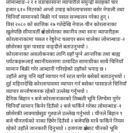
लोमान्थाङ-२ र १ वडाकासाना व्यापारीले समुन्द्री सतहको चार
हजार ६१० मिटरको अग्लो उचाइ कोरलापासमा बसेर नेपाली तथा
चिनियाँ सामानको बिक्री गर्न पसल सञ्चालन गरेका हुन् ।
विसं २०८० को कात्तिक २७ गतेदेखि नेपाल-चीन कोरलानाका
खुलेपछि सीमावर्ती क्षेत्र छोसेरका स्थानीय तथा साना व्यापारीहरू
कोरलानाकामा पसल र रेष्टुरेन्ट चलाएर बस्न थालेका लोमान्थाङ-२
छोसेरका युवा पासाङ वाङ्दीले बताउनुभयो ।
कोरलानाका अवलोकनका लागि यहाँ पुग्ने आन्तरिक तथा बाह्य
पर्यटकहरूलाई स्थानीयस्तरमा उत्पादित सामाग्रीका साथै चिनियाँ
सामान बिक्री गरेर आम्दानी गरिरहेको उहाँको भनाइ छ ।
उहाँले आफू पनि यहाँ व्यापार गर्न स्टल थापेर बसेको बताउनुभयो ।
दुई महिनादेखि कोरलापासमा व्यापार गर्न बसेका पासाङले चिनियाँ
व्यापार सन्तोषजनक रहेको उल्लेख गर्नुभयो ।
दैनिक बिहान ९ बजे कोरलानाकाको तिब्बती भूमि लिग्चेमा पुगेर
चिनियाँ सामान किनेर दिउँसो २ बजे फर्किने गरेका लोमान्थाङ-१
छोसेरकी लाक्पाछेसुङ गुरुङले उल्लेख गर्नुभयो । चीनले बिहान ९
बजे चीनतर्फको नाका छिरेर दिउँसो २ बजेपछि मात्रै फर्किने नियम
रहेको उहाँले जानकारी दिनुभयो । दजगजा क्षेत्रबाट चीनको भूमि