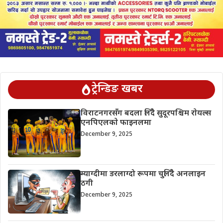
ट्रेन्डिङ खबर
विराटनगरसँग बदला लिँदै सुदूरपश्चिम राेयल्स
एनपिएलकाे फाइनलमा
December 9, 2025
म्याग्दीमा डरलाग्दो रूपमा चुलिँदै अनलाइन
ठगी
December 9, 2025