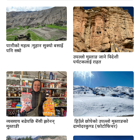
पानीको महत्व :मुहान सुक्यो बसाइँ
पनि सर्‍यो
उपल्लो मुस्ताङ जाने विदेशी
पर्यटकलाई राहत
व्यवसाय बढेपछि बेँसी झरेनन्
हिउँले छोपेको उपल्लो मुस्ताङको
मुस्ताङी
दामोदरकुण्ड (फोटोफिचर)