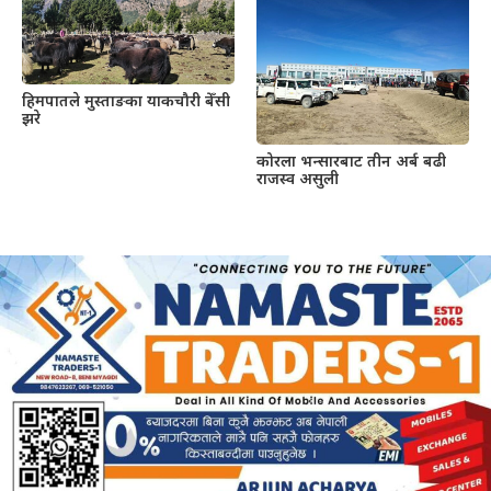
हिमपातले मुस्ताङका याकचौरी बेँसी
झरे
कोरला भन्सारबाट तीन अर्ब बढी
राजस्व असुली