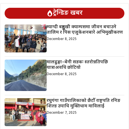
ट्रेन्डिङ खबर
म्याग्दी बहुमुखी क्याम्पसमा जीवन बचाउने
तालिम र पिस एजुकेशनबारे अभिमुखीकरण
December 8, 2025
मालढुङ्गा–बेनी सडकः स्तरोन्नतिपछि
यात्राअवधि छोटियो
December 8, 2025
रघुगंगा गाउँपालिकाको छैटौँ राष्ट्रपति रनिङ
शिल्ड उपाधि मुक्तिधाम माविलाई
December 7, 2025