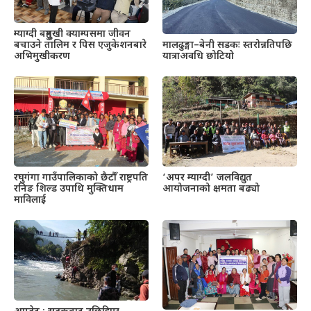
म्याग्दी बहुमुखी क्याम्पसमा जीवन
बचाउने तालिम र पिस एजुकेशनबारे
मालढुङ्गा–बेनी सडकः स्तरोन्नतिपछि
अभिमुखीकरण
यात्राअवधि छोटियो
रघुगंगा गाउँपालिकाको छैटौँ राष्ट्रपति
‘अपर म्याग्दी’ जलविद्युत
रनिङ शिल्ड उपाधि मुक्तिधाम
आयोजनाको क्षमता बढ्यो
माविलाई