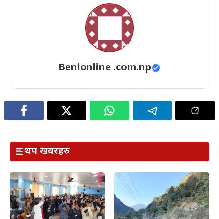
Benionline .com.np
थप खवरहरु