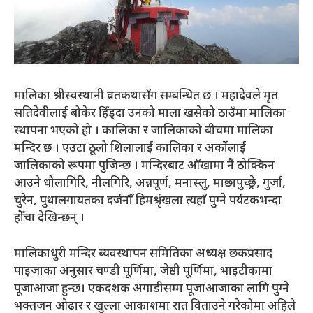
मालिका श्रीस्वस्थानी व्रतकथासँग सम्बन्धित छ । महादेवले मृत
सतिदेवीलाई बोकेर हिँड्दा उनको माला खसेको ठाउँमा मालिका
स्थापना भएको हो । कालिका र जालिकाको बीचमा मालिका
मन्दिर छ । एउटा ठूलो शिलालाई कालिका र अर्कोलाई
जालिकाको रूपमा पुजिन्छ । मन्दिरबाट आँखामा नै ठोक्किन
आउने धौलागिरि, नीलगिरि, अन्नपूर्ण, मनास्लु, माछापुच्छ्रे, गुर्जा,
चुरेन, पुथालगायतका दर्जनौँ हिमश्रृंखला त्यहाँ पुग्ने पर्यटकभन्दा
होेँचा देखिन्छन् ।
मालिकाधुरी मन्दिर ब्यवस्थापन समितिका अध्यक्ष छकप्रसाद
पाइजाका अनुसार चण्डी पूर्णिमा, जेष्ठी पूर्णिमा, भाइटीकामा
पूजाआजा हुन्छ। एकदशक अगाडीसम्म पूजाआजाका लागि पुग्ने
भक्तजन ओढार र खुल्ला आकाशमा रात विताउने गरेकोमा अहिले