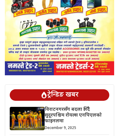
ट्रेन्डिङ खबर
विराटनगरसँग बदला लिँदै
सुदूरपश्चिम राेयल्स एनपिएलकाे
फाइनलमा
December 9, 2025