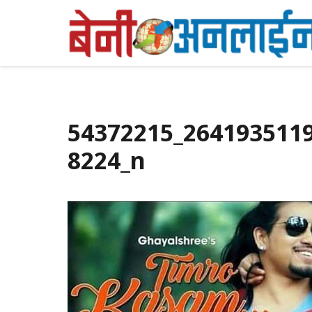
Skip
to
content
54372215_264193511
8224_n