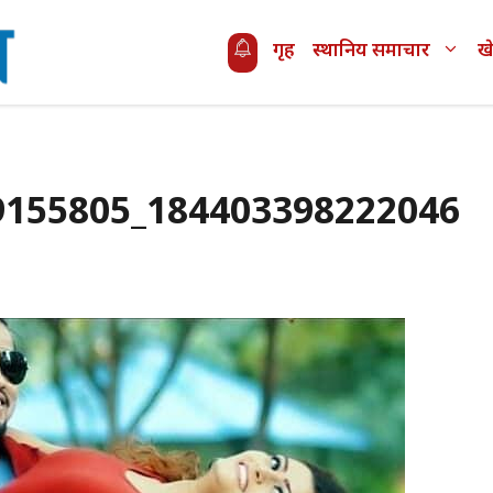
गृह
स्थानिय समाचार
ख
9155805_184403398222046