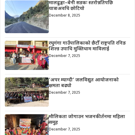
मालढुङ्गा–बेनी सडकः स्तरोन्नतिपछि
यात्राअवधि छोटियो
December 8, 2025
रघुगंगा गाउँपालिकाको छैटौँ राष्ट्रपति रनिङ
शिल्ड उपाधि मुक्तिधाम माविलाई
December 7, 2025
‘अपर म्याग्दी’ जलविद्युत आयोजनाको
क्षमता बढ्यो
December 7, 2025
मौलिकता जोगाउन भजनकीर्तनमा महिला
समुह
December 7, 2025