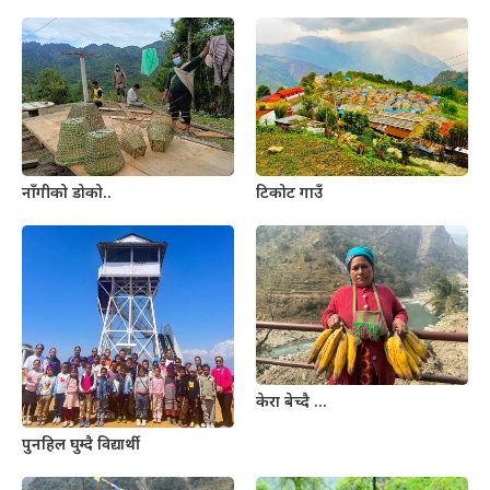
नाँगीको डोको..
टिकोट गाउँ
केरा बेच्दै …
पुनहिल घुम्दै विद्यार्थी